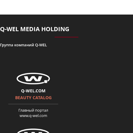
Історія Олександри Гуцуляк.
Поверніть мені красу. серія 5
Q-WEL MEDIA HOLDING
Группа компаний Q-WEL
Карапетян Лариса-
Поверніть мені красу 6 серія
Q-WEL.COM
BEAUTY CATALOG
Главный портал
www.q-wel.com
Верните мне красоту 2 сезон
7 серия Ольга Дротюк