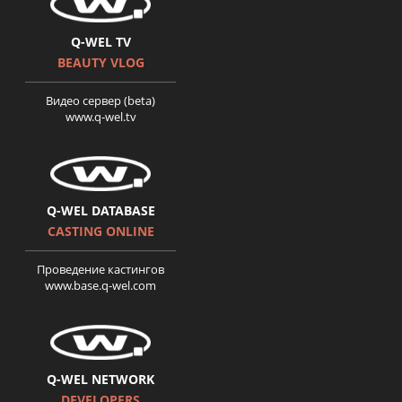
Q-WEL TV
BEAUTY VLOG
Видео сервер (beta)
www.q-wel.tv
История Оксаны Романив.
Поверніть мені красу серия 8
Q-WEL DATABASE
CASTING ONLINE
Проведение кастингов
www.base.q-wel.com
История Ольги Шумейко.
Поверніть мені красу. Серия
9
Q-WEL NETWORK
DEVELOPERS