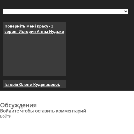
Поверніть мені красу - 3
серия. История Анны Нудько
Історія Олени Кудрявцевої.
Поверніть мені красу. серія 4
Обсуждения
Войдите чтобы оставить комментарий
Войти