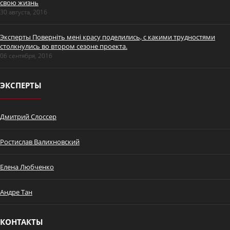
свою жизнь
30 августа, 2016
Эксперты Поверніть мені красу поделились, с какими трудностями
столкнулись во втором сезоне проекта.
Детально о
06 сентября, 2016
блефаропластике век и
эффективности процедуры
ЭКСПЕРТЫ
Дмитрий Слоссер
Ростислав Валихновский
Промо Дмитрий Слоссер
Елена Любченко
Андре Тан
КОНТАКТЫ