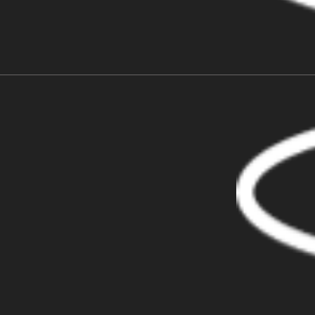
7 сентября - премьера
"Поверніть мені красу" с
ведущим пластическим
хирургом Дмитрием Слоссером
Історія Оксани Шевчун.
Поверніть мені красу. Серія 1
Історія Тетяни Вороніної.
Поверніть мені красу. серія 2
Поверніть мені красу 13 серія.
История Юлии Жариковой