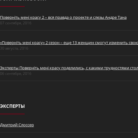
Поверніть мені красу 2 – вся правда о проекте и слезы Андре Тана
07 сентября, 2016
«Поверніть мені красу» 2 сезон – еще 13 женщин смогут изменить сво
30 августа, 2016
Эксперты Поверніть мені красу поделились, с какими трудностями сто
06 сентября, 2016
ЭКСПЕРТЫ
Дмитрий Слоссер