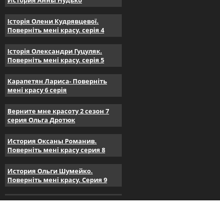
История Анны Нудько
Історія Олени Кудрявцевої.
Поверніть мені красу. серія 4
Історія Олександри Гуцуляк.
Поверніть мені красу. серія 5
Карапетян Лариса- Поверніть
мені красу 6 серія
Верните мне красоту 2 сезон 7
серия Ольга Дротюк
История Оксаны Романив.
Поверніть мені красу серия 8
История Ольги Шумейко.
Поверніть мені красу. Серия 9
История Екатерины
Шевчук.Поверніть мені красу.
серия 10.