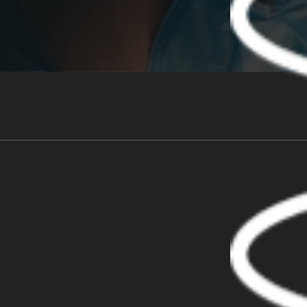
груди
Детально о блефаропластике
век и эффективности процедуры
Промо Дмитрий Слоссер