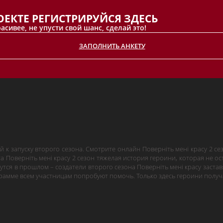
ЕКТЕ РЕГИСТРИРУЙСЯ ЗДЕСЬ
сивее, не упусти свой шанс, сделай это!
ЗАПОЛНИТЬ АНКЕТУ
ей к запуску второго сезона. Смотрите онлайн Поверніть мені красу 2 
та Поверніть мені красу 2 сезон тяжелая история героини, которая не 
утся в прошлом – создатели второго сезона Поверніть мені красу застав
амме всем участницам попробуют помочь. Только здесь героини получа