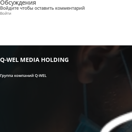
Обсуждения
Войдите чтобы оставить комментарий
История Александры Гарасюты
Войти
Q-WEL MEDIA HOLDING
Детально об увеличении груди и
выборе имплантов с Дмитрием
Слоссером
Группа компаний Q-WEL
Дмитрий Слоссер рассказал о
разметке перед увеличениеи