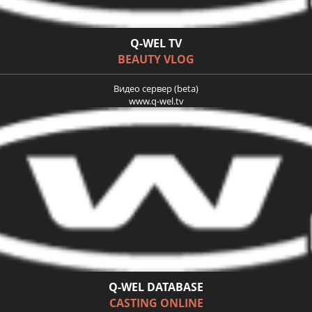
Q-WEL TV
BEAUTY VLOG
Видео сервер (beta)
www.q-wel.tv
Q-WEL DATABASE
CASTING ONLINE