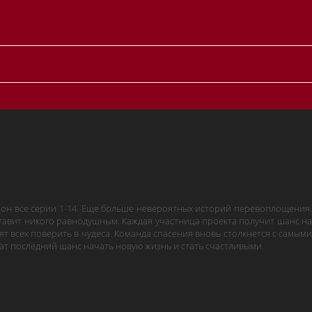
сезон все серии 1-14. Еще больше невероятных историй перевоплощения.
оставит никого равнодушным. Каждая участница проекта получит шанс на
ят всех поверить в чудеса. Команда спасения вновь столкнется с самыми
т последний шанс начать новую жизнь и стать счастливыми.