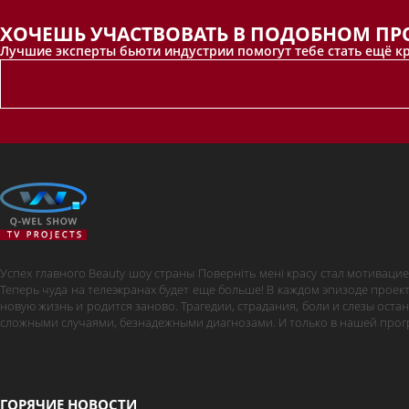
ХОЧЕШЬ УЧАСТВОВАТЬ В ПОДОБНОМ ПРО
Лучшие эксперты бьюти индустрии помогут тебе стать ещё кра
Успех главного Beauty шоу страны Поверніть мені красу стал мотиваци
Теперь чуда на телеэкранах будет еще больше! В каждом эпизоде проек
новую жизнь и родится заново. Трагедии, страдания, боли и слезы остан
сложными случаями, безнадежными диагнозами. И только в нашей прогр
ГОРЯЧИЕ НОВОСТИ