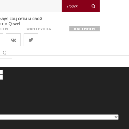
зуя соц сети и свой
нт в Q-wel
СТИ
ФАН ГРУППА
КАСТИНГИ
Q