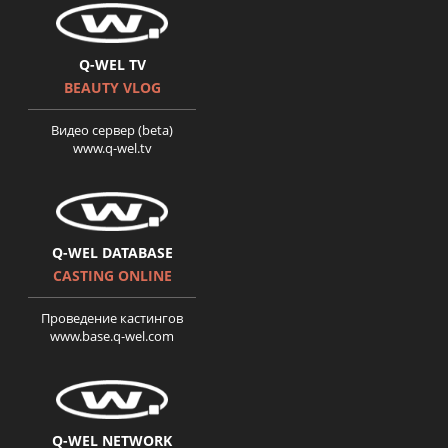
Поверніть мені красу серия 8
Q-WEL TV
BEAUTY VLOG
Видео сервер (beta)
www.q-wel.tv
История Ольги Шумейко.
Поверніть мені красу. Серия
9
Q-WEL DATABASE
CASTING ONLINE
Проведение кастингов
www.base.q-wel.com
История Екатерины
Шевчук.Поверніть мені
красу. серия 10.
Q-WEL NETWORK