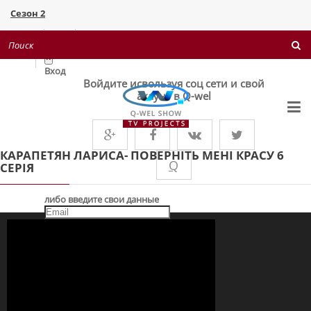
Сезон 2
Поверніть мені красу 1+1
Войти
×
Вход
Войдите исвользуя соц сети и свой
акаунт в Q-wel
КАРАПЕТЯН ЛАРИСА- ПОВЕРНІТЬ МЕНІ КРАСУ 6
Q
СЕРІЯ
либо введите свои данные
Запомнить меня
ВХІД