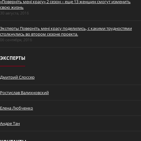
«Поверніть мені красу» 2 сезон – еще 13 женщин смогут изменить
свою жизнь
30 августа, 2016
Эксперты Поверніть мені красу поделились, с какими трудностями
столкнулись во втором сезоне проекта.
Промо Дмитрий Слоссер
06 сентября, 2016
ЭКСПЕРТЫ
Дмитрий Слоссер
Ростислав Валихновский
7 сентября - премьера
"Поверніть мені красу" с
Елена Любченко
ведущим пластическим
хирургом Дмитрием
Слоссером
Андре Тан
Історія Оксани Шевчун.
Поверніть мені красу. Серія 1