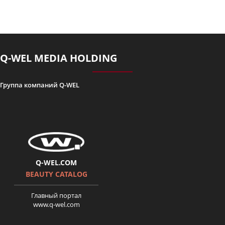
Історія Олександри Гуцуляк.
Поверніть мені красу. серія 5
Q-WEL MEDIA HOLDING
Группа компаний Q-WEL
Верните мне красоту 2 сезон
7 серия Ольга Дротюк
Q-WEL.COM
BEAUTY CATALOG
Главный портал
www.q-wel.com
История Оксаны Романив.