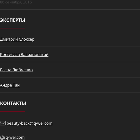
06 сентября, 2016
ЭКСПЕРТЫ
Дмитрий Слоссер
Ростислав Валихновский
Елена Любченко
Андре Тан
КОНТАКТЫ
beauty-back@q-wel.com
q-wel.com