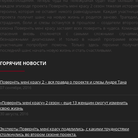
перевоплощения. Теперь чуда на телеэкранах будет еще больше! В
каждом эпизоде проекта Поверніть мені красу 2 сезон тяжелая история
героини, которая не оставит никого равнодушным. Каждая участница
проекта получит шанс на новую жизнь и родится заново. Трагедии,
страдания, боли и слезы останутся в прошлом – создатели второго
сезона Поверніть мені красу заставят всех поверить в чудеса. Команда
спасения вновь столкнется с самыми сложными случаями,
безнадежными диагнозами. И только в нашей программе всем
участницам попробуют помочь. Только здесь героини получат
последний шанс начать новую жизнь и стать счастливыми.
ГОРЯЧИЕ НОВОСТИ
Поверніть мені красу 2 – вся правда о проекте и слезы Андре Тана
07 сентября, 2016
«Поверніть мені красу» 2 сезон – еще 13 женщин смогут изменить
свою жизнь
30 августа, 2016
Эксперты Поверніть мені красу поделились, с какими трудностями
столкнулись во втором сезоне проекта.