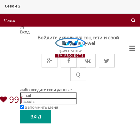
Сезон 2
Поверніть мені красу 1+1
Войти
×
Вход
Войдите исвользуя соц сети и свой
акаунт в Q-wel
Q
либо введите свои данные
991
Запомнить меня
ВХІД