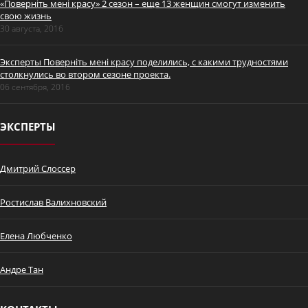
«Поверніть мені красу» 2 сезон – еще 13 женщин смогут изменить
свою жизнь
30 августа, 2016
Эксперты Поверніть мені красу поделились, с какими трудностями
столкнулись во втором сезоне проекта.
Промо Дмитрий Слоссер
06 сентября, 2016
ЭКСПЕРТЫ
Дмитрий Слоссер
Ростислав Валихновский
7 сентября - премьера
"Поверніть мені красу" с
Елена Любченко
ведущим пластическим
хирургом Дмитрием
Слоссером
Андре Тан
Історія Оксани Шевчун.
Поверніть мені красу. Серія 1