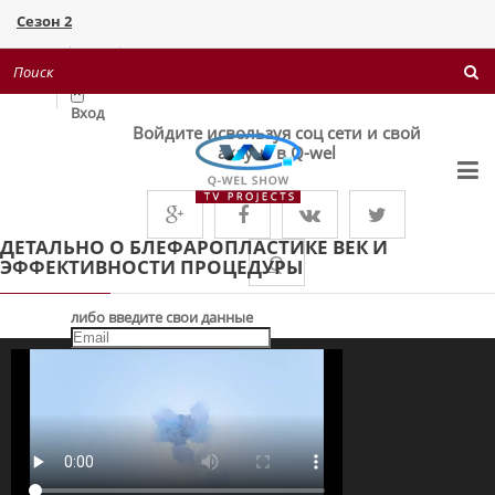
Сезон 2
Поверніть мені красу 1+1
Войти
×
Вход
Войдите исвользуя соц сети и свой
акаунт в Q-wel
ДЕТАЛЬНО О БЛЕФАРОПЛАСТИКЕ ВЕК И
Q
ЭФФЕКТИВНОСТИ ПРОЦЕДУРЫ
либо введите свои данные
Запомнить меня
ВХІД