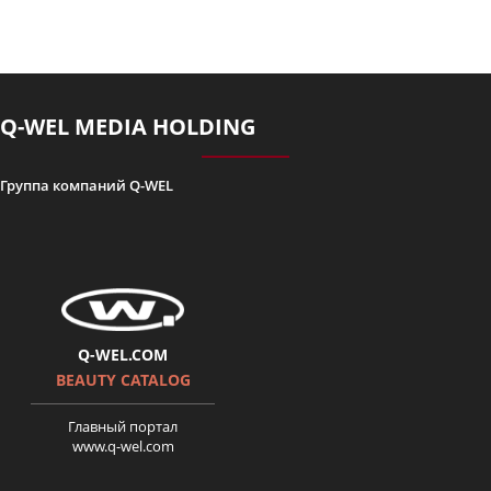
Історія Олександри Гуцуляк.
Поверніть мені красу. серія 5
Q-WEL MEDIA HOLDING
Группа компаний Q-WEL
Карапетян Лариса-
Поверніть мені красу 6 серія
Q-WEL.COM
BEAUTY CATALOG
Главный портал
www.q-wel.com
Верните мне красоту 2 сезон