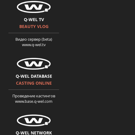
7 серия Ольга Дротюк
Q-WEL TV
BEAUTY VLOG
Видео сервер (beta)
www.q-wel.tv
История Оксаны Романив.
Поверніть мені красу серия 8
Q-WEL DATABASE
CASTING ONLINE
Проведение кастингов
www.base.q-wel.com
История Ольги Шумейко.
Поверніть мені красу. Серия
9
Q-WEL NETWORK