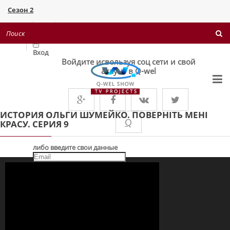
Сезон 2
Поверніть мені красу 1+1
Войти
×
Вход
Войдите исвользуя соц сети и свой
акаунт в Q-wel
ИСТОРИЯ ОЛЬГИ ШУМЕЙКО. ПОВЕРНІТЬ МЕНІ
Q
КРАСУ. СЕРИЯ 9
либо введите свои данные
Запомнить меня
ВХІД