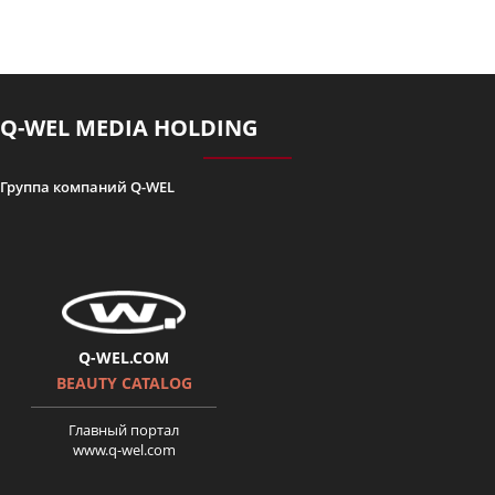
Історія Олександри Гуцуляк.
Поверніть мені красу. серія 5
Q-WEL MEDIA HOLDING
Группа компаний Q-WEL
Карапетян Лариса-
Поверніть мені красу 6 серія
Q-WEL.COM
BEAUTY CATALOG
Главный портал
www.q-wel.com
Верните мне красоту 2 сезон