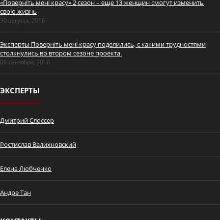
«Поверніть мені красу» 2 сезон – еще 13 женщин смогут изменить
свою жизнь
30 августа, 2016
Эксперты Поверніть мені красу поделились, с какими трудностями
столкнулись во втором сезоне проекта.
Промо Дмитрий Слоссер
06 сентября, 2016
ЭКСПЕРТЫ
Дмитрий Слоссер
Ростислав Валихновский
7 сентября - премьера
"Поверніть мені красу" с
Елена Любченко
ведущим пластическим
хирургом Дмитрием
Слоссером
Андре Тан
Історія Оксани Шевчун.
Поверніть мені красу. Серія 1