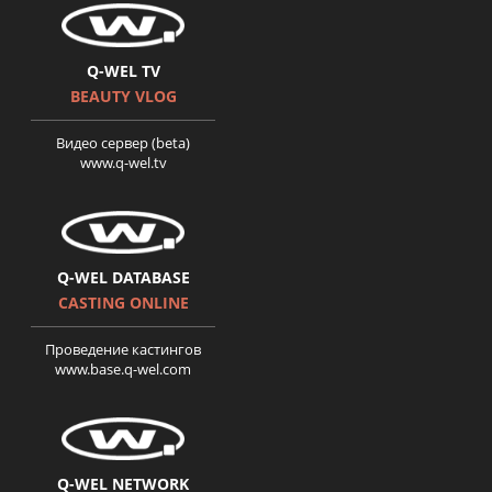
7 серия Ольга Дротюк
Q-WEL TV
BEAUTY VLOG
Видео сервер (beta)
www.q-wel.tv
История Оксаны Романив.
Поверніть мені красу серия 8
Q-WEL DATABASE
CASTING ONLINE
Проведение кастингов
www.base.q-wel.com
История Екатерины
Шевчук.Поверніть мені
красу. серия 10.
Q-WEL NETWORK