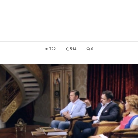
722
514
0