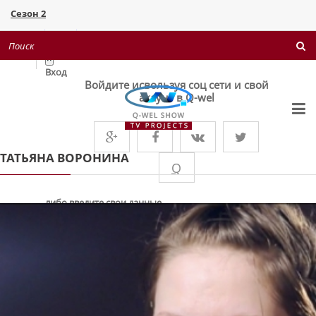
Сезон 2
Поверніть мені красу 1+1
Войти
×
Вход
Войдите исвользуя соц сети и свой
акаунт в Q-wel
ТАТЬЯНА ВОРОНИНА
Q
либо введите свои данные
Запомнить меня
ВХІД