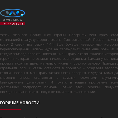
Успех главного Beauty шоу страны Поверніть мені красу стал
мотивацией к запуску второго сезона. Смотрите онлайн Поверніть мені
красу 2 сезон все серии 1-14. Еще больше невероятных историй
перевоплощения. Теперь чуда на телеэкранах будет еще больше! В
каждом эпизоде проекта Поверніть мені красу 2 сезон тяжелая история
героини, которая не оставит никого равнодушным. Каждая участница
проекта получит шанс на новую жизнь и родится заново. Трагедии,
страдания, боли и слезы останутся в прошлом – создатели второго
сезона Поверніть мені красу заставят всех поверить в чудеса. Команда
спасения вновь столкнется с самыми сложными случаями,
безнадежными диагнозами. И только в нашей программе всем
участницам попробуют помочь. Только здесь героини получат
последний шанс начать новую жизнь и стать счастливыми.
ГОРЯЧИЕ НОВОСТИ