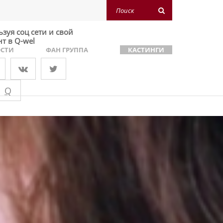
зуя соц сети и свой
нт в Q-wel
СТИ
ФАН ГРУППА
КАСТИНГИ
Q