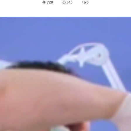
728
545
0