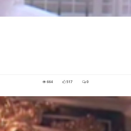
664
517
0