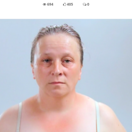
694
405
0