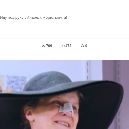
Иду под руку с Андре, к морю, мечта!
709
472
0