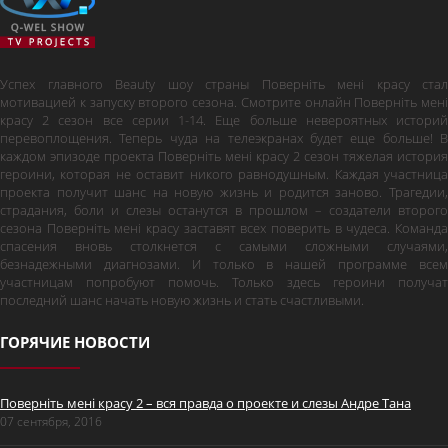
Успех главного Beauty шоу страны Поверніть мені красу стал
мотивацией к запуску второго сезона. Смотрите онлайн Поверніть мені
красу 2 сезон все серии 1-14. Еще больше невероятных историй
перевоплощения. Теперь чуда на телеэкранах будет еще больше! В
каждом эпизоде проекта Поверніть мені красу 2 сезон тяжелая история
героини, которая не оставит никого равнодушным. Каждая участница
проекта получит шанс на новую жизнь и родится заново. Трагедии,
страдания, боли и слезы останутся в прошлом – создатели второго
сезона Поверніть мені красу заставят всех поверить в чудеса. Команда
спасения вновь столкнется с самыми сложными случаями,
безнадежными диагнозами. И только в нашей программе всем
участницам попробуют помочь. Только здесь героини получат
последний шанс начать новую жизнь и стать счастливыми.
ГОРЯЧИЕ НОВОСТИ
Поверніть мені красу 2 – вся правда о проекте и слезы Андре Тана
07 сентября, 2016