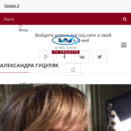
Сезон 2
Поверніть мені красу 1+1
Войти
×
Вход
Войдите исвользуя соц сети и свой
акаунт в Q-wel
АЛЕКСАНДРА ГУЦУЛЯК
Q
либо введите свои данные
Запомнить меня
ВХІД