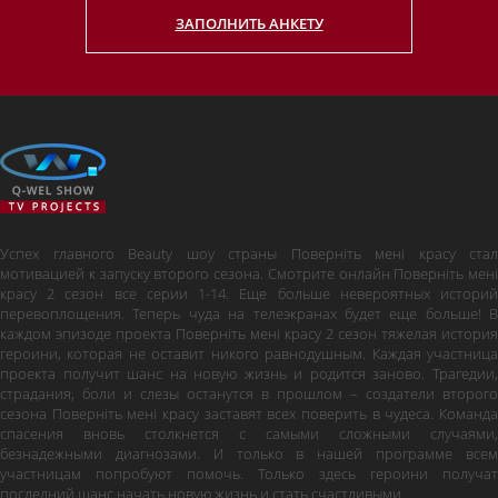
ЗАПОЛНИТЬ АНКЕТУ
Успех главного Beauty шоу страны Поверніть мені красу стал
мотивацией к запуску второго сезона. Смотрите онлайн Поверніть мені
красу 2 сезон все серии 1-14. Еще больше невероятных историй
перевоплощения. Теперь чуда на телеэкранах будет еще больше! В
каждом эпизоде проекта Поверніть мені красу 2 сезон тяжелая история
героини, которая не оставит никого равнодушным. Каждая участница
проекта получит шанс на новую жизнь и родится заново. Трагедии,
страдания, боли и слезы останутся в прошлом – создатели второго
сезона Поверніть мені красу заставят всех поверить в чудеса. Команда
спасения вновь столкнется с самыми сложными случаями,
безнадежными диагнозами. И только в нашей программе всем
участницам попробуют помочь. Только здесь героини получат
последний шанс начать новую жизнь и стать счастливыми.